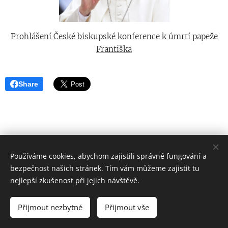
Prohlášení České biskupské konference k úmrtí papeže
Františka
Share
Používáme cookies, abychom zajistili správné fungování a
bezpečnost našich stránek. Tím vám můžeme zajistit tu
nejlepší zkušenost při jejich návštěvě.
Přijmout nezbytné
Přijmout vše
Vytvořeno službou
Webnode
Cookies