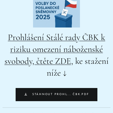
Prohlášení Stálé rady ČBK k
riziku omezení náboženské
svobody, čtěte ZDE
, ke stažení
níže ↓
STÁHNOUT PROHL... ČBK.PDF