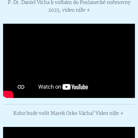
P. Dr. Daniel Vícha k volbám do Poslanecké sněmovny
2025, video níže ↓
Koho bude volit Marek Orko Vácha? Video níže ↓