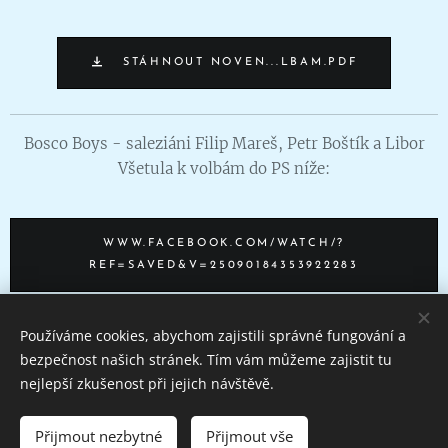
STÁHNOUT NOVEN...LBAM.PDF
Bosco Boys - saleziáni Filip Mareš, Petr Boštík a Libor
Všetula k volbám do PS níže:
WWW.FACEBOOK.COM/WATCH/?
REF=SAVED&V=25090184353922283
Používáme cookies, abychom zajistili správné fungování a
Share
bezpečnost našich stránek. Tím vám můžeme zajistit tu
nejlepší zkušenost při jejich návštěvě.
Přijmout nezbytné
Přijmout vše
Vytvořeno službou
Webnode
Cookies