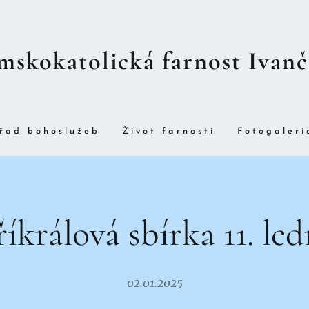
mskokatolická farnost Ivanč
řad bohoslužeb
Život farnosti
Fotogaleri
íkrálová sbírka 11. le
02.01.2025